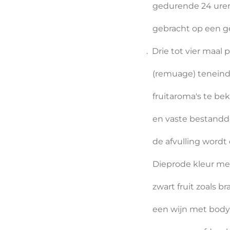
gedurende 24 uren. D
gebracht op een geco
. Drie tot vier maal 
(remuage) teneinde 
fruitaroma's te bekom
en vaste bestanddelen
de afvulling wordt de 
Dieprode kleur met ee
zwart fruit zoals braa
een wijn met body, a