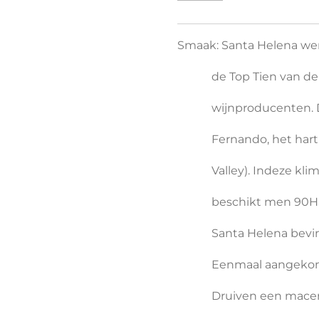
Smaak: Santa Helena wer
de Top Tien van de 
wijnproducenten. De b
Fernando, het hart va
Valley). Indeze klima
beschikt men 90Ha wi
Santa Helena bevinden 
Eenmaal aangekomen 
Druiven een maceratie