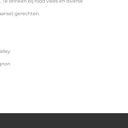
drinken bij rood vlees en diverse
nse) gerechten.
alley
ignon