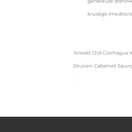
genereuze afdronk. Te 
kruidige (mediterraa
Streek
:
Chili Colchagua V
Druiven: Cabernet Sauv
.