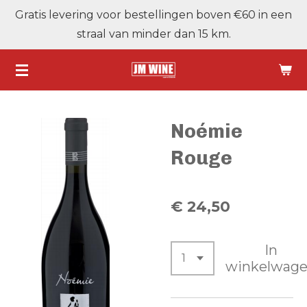
Gratis levering voor bestellingen boven €60 in een
Ga
straal van minder dan 15 km.
direct
naar
de
hoofdinhoud
Noémie
Rouge
€ 24,50
In
winkelwag