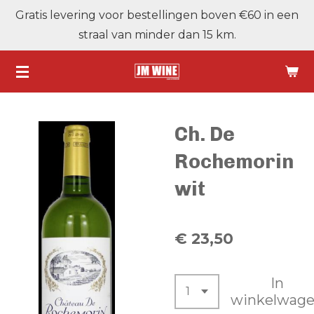
Gratis levering voor bestellingen boven €60 in een
Ga
straal van minder dan 15 km.
direct
naar
de
hoofdinhoud
Ch. De
Rochemorin
wit
€ 23,50
In
winkelwag