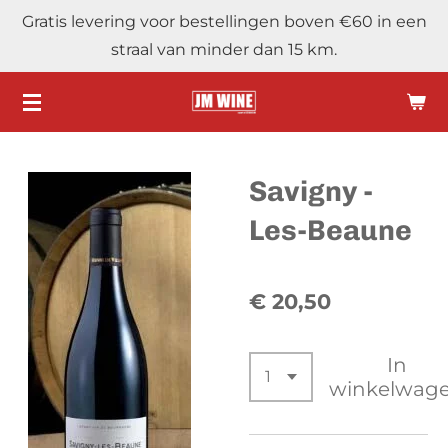
Gratis levering voor bestellingen boven €60 in een
Ga
straal van minder dan 15 km.
direct
naar
de
hoofdinhoud
Savigny -
Les-Beaune
€ 20,50
In
winkelwag